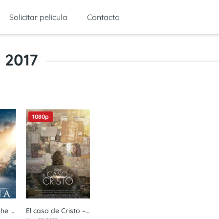
Solicitar película
Contacto
2017
1080p
La Cabaña – The Shack (2017) 1080p latino
El caso de Cristo – The case for Christ (2017) 1080p castellano
6.3
6.2