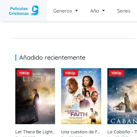
Generos
Año
Series
Añadido recientemente
1080p
1080p
1080p
Let There Be Light – Que sea la luz (2017) 1080p latino
Una cuestion de Fe | A Question Of Faith (2017) 1080p latino
4,8
5.6