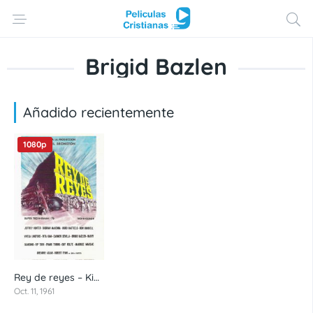
Brigid Bazlen
Añadido recientemente
1080p
Rey de reyes – Kings of Kings (1961) 1080p latino
7
Oct. 11, 1961