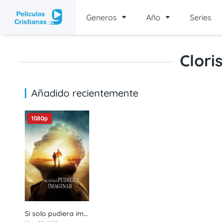
Generos
Año
Series
Clor
Añadido recientemente
1080p
Si solo pudiera imaginar – I Can Only Imagine (2018) 1080p latino
7,4