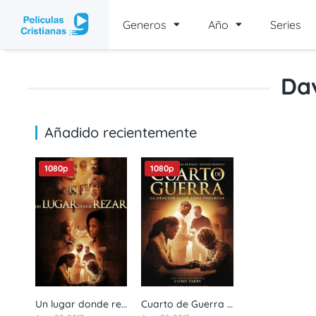
Generos
Año
Series
Da
Añadido recientemente
1080p
1080p
Un lugar donde rezar | War room (2015) 1080p castellano
Cuarto de Guerra | War room (2015) 1080p latino
6.4
6.4