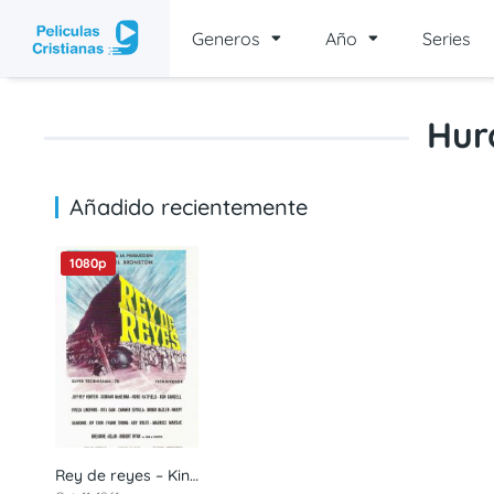
Generos
Año
Series
Hur
Añadido recientemente
1080p
Rey de reyes – Kings of Kings (1961) 1080p latino
7