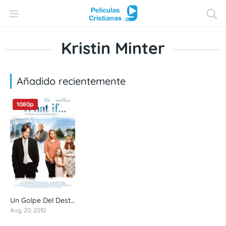
Kristin Minter
Añadido recientemente
1080p
Un Golpe Del Destino – Que pasaria si – What if… (2010) 1080p latino
6.4
Aug. 20, 2010