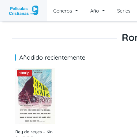
Generos
Año
Series
Ro
Añadido recientemente
1080p
Rey de reyes – Kings of Kings (1961) 1080p latino
7