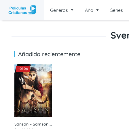
Generos
Año
Series
Sve
Añadido recientemente
1080p
Sansón – Samson (2018) 1080p latino
4.4