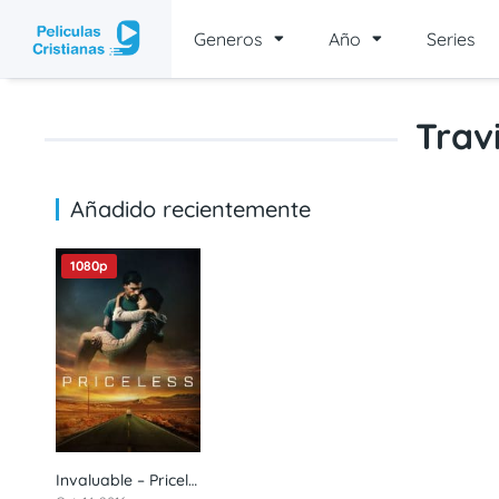
Generos
Año
Series
Trav
Añadido recientemente
1080p
Invaluable – Priceless (2016) 1080p latino
6.1