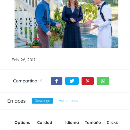
Feb. 26, 2017
Compartido
9
Enlaces
Descarga
Ver en línea
Options
Calidad
Idioma
Tamaño
Clicks
Añ