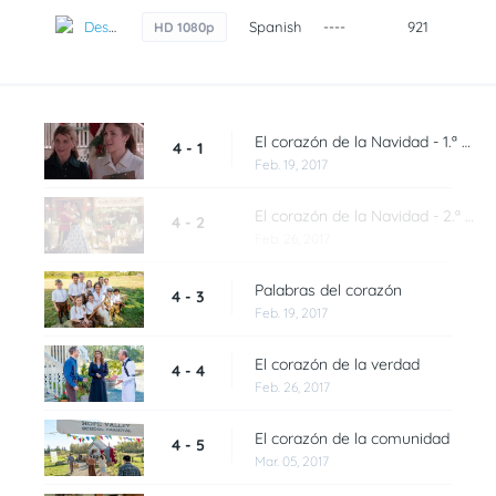
Descarga
Spanish
----
921
7 a
HD 1080p
El corazón de la Navidad - 1.ª parte
4 - 1
Feb. 19, 2017
El corazón de la Navidad - 2.ª parte
4 - 2
Feb. 26, 2017
Palabras del corazón
4 - 3
Feb. 19, 2017
El corazón de la verdad
4 - 4
Feb. 26, 2017
El corazón de la comunidad
4 - 5
Mar. 05, 2017