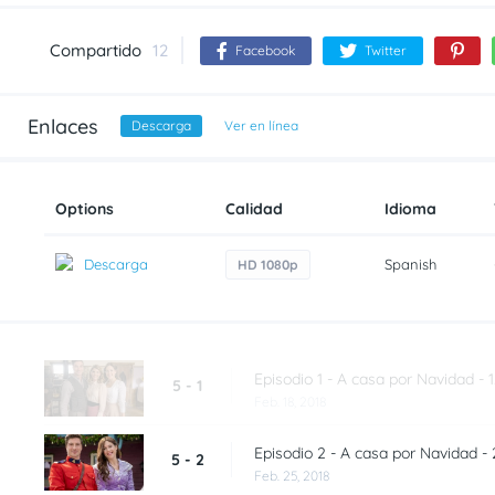
Compartido
12
Facebook
Twitter
Enlaces
Descarga
Ver en línea
Options
Calidad
Idioma
Descarga
Spanish
HD 1080p
Episodio 1 - A casa por Navidad - 1
5 - 1
Feb. 18, 2018
Episodio 2 - A casa por Navidad - 
5 - 2
Feb. 25, 2018