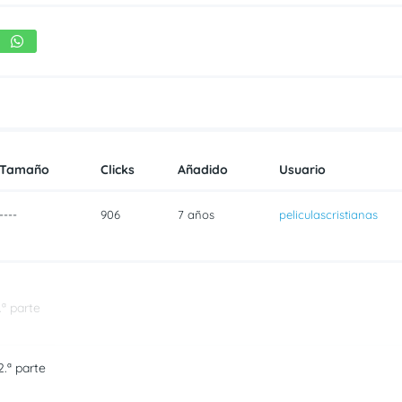
Tamaño
Clicks
Añadido
Usuario
----
906
7 años
peliculascristianas
.ª parte
2.ª parte