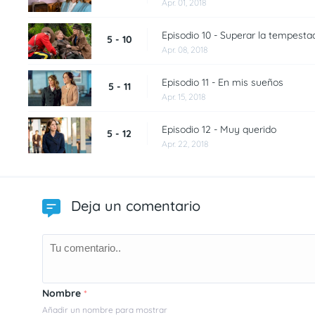
Apr. 01, 2018
Episodio 10 - Superar la tempesta
5 - 10
Apr. 08, 2018
Episodio 11 - En mis sueños
5 - 11
Apr. 15, 2018
Episodio 12 - Muy querido
5 - 12
Apr. 22, 2018
Deja un comentario
Nombre
*
Añadir un nombre para mostrar