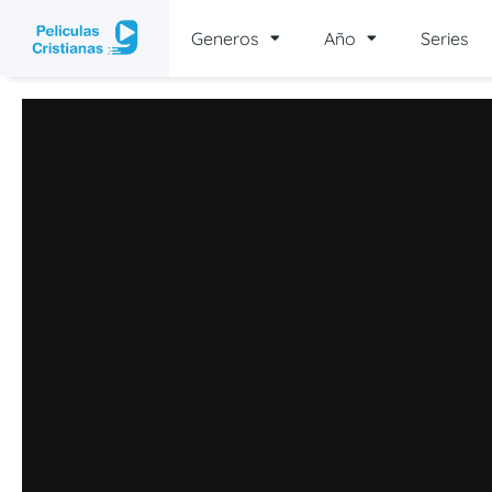
Generos
Año
Series