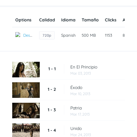
Options
Calidad
Idioma
Tamaño
Clicks
Añadi
Descarga
Spanish
500 MB
1153
8 años
720p
En El Principio
1 - 1
Mar. 03, 2013
Éxodo
1 - 2
Mar. 10, 2013
Patria
1 - 3
Mar. 17, 2013
Unido
1 - 4
Mar. 24, 2013