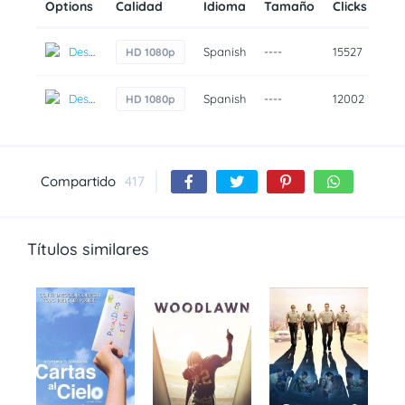
Options
Calidad
Idioma
Tamaño
Clicks
Añ
Descarga
Spanish
----
15527
7 a
HD 1080p
Descarga
Spanish
----
12002
7 a
HD 1080p
Compartido
417
Títulos similares