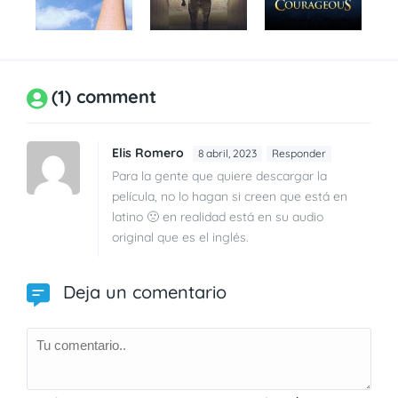
(1) comment
Elis Romero
8 abril, 2023
Responder
Para la gente que quiere descargar la
película, no lo hagan si creen que está en
latino 🙁 en realidad está en su audio
original que es el inglés.
Deja un comentario