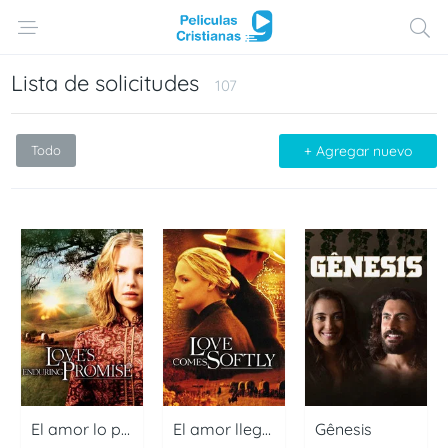
Lista de solicitudes
107
Todo
+ Agregar nuevo
El amor lo puede todo
El amor llega suavemente
Gênesis