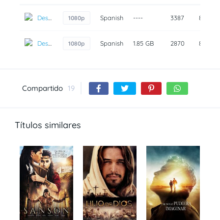
Descarga
Spanish
----
3387
8 años
1080p
Descarga
Spanish
1.85 GB
2870
8 años
1080p
Compartido
19
Títulos similares