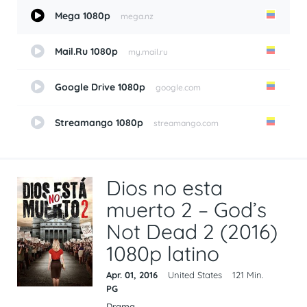
Mega 1080p
mega.nz
Mail.Ru 1080p
my.mail.ru
Google Drive 1080p
google.com
Streamango 1080p
streamango.com
Dios no esta
muerto 2 – God’s
Not Dead 2 (2016)
1080p latino
Apr. 01, 2016
United States
121 Min.
PG
Drama