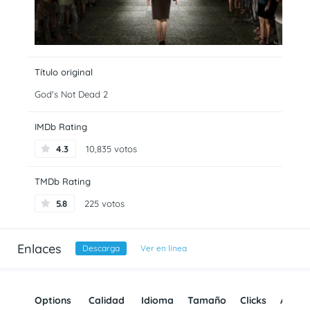
Título original
God's Not Dead 2
IMDb Rating
4.3
10,835 votos
TMDb Rating
5.8
225 votos
Enlaces
Descarga
Ver en línea
Options
Calidad
Idioma
Tamaño
Clicks
Añadi